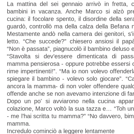
La mattina del sei gennaio arrivò in fretta, 
bambini in vacanza. Anche Marco si alzò pr
cucina: il focolare spento, il disordine della ser
guardò, controllò ma della calza della Befana 
Mestamente andò nella camera dei genitori, s’inf
letto. “Che succede?” chiesero ansiosi il p
“Non è passata”, piagnucolò il bambino deluso e 
“Stavolta si dev’essere dimenticata di pas
mamma pensierosa - oppure potrebbe essersi of
rime impertinenti!”. “Ma io non volevo offenderla
spiegare il bambino - volevo solo giocare”. “Ca
ancora la mamma- di non voler offendere qualc
offende anche se non avevamo intenzione di far
Dopo un po' si avviarono nella cucina appar
colazione, Marco voltò la sua tazza e… “Toh una
- me l’hai scritta tu mamma?” “No davvero, bim
mamma.
Incredulo cominciò a leggere lentamente