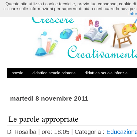
Questo sito utilizza i cookie tecnici e, previo tuo consenso, cookie di 
HOME
POSTS RSS
COMMENTS RSS
cliccare sulle informazioni per saperne di più o continuare la navig
Info
poesie
didattica scuola primaria
didattica scuola infanzia
martedì 8 novembre 2011
Le parole appropriate
Di
Rosalba
| ore: 18:05 |
Categoria :
Educazion