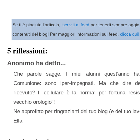
Se ti è piaciuto l'articolo,
iscriviti al feed
per tenerti sempre aggio
contenuti del blog! Per maggiori informazioni sui feed,
clicca qui!
5 riflessioni:
Anonimo ha detto...
Che parole sagge. I miei alunni quest'anno ha
Comunione: sono iper-impegnati. Ma che dire de
ricevuto? Il cellulare è la norma; per fortuna resi
vecchio orologio"!
Ne approfitto per ringraziarti del tuo blog (e del tuo lav
Ella