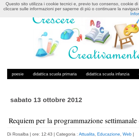
Questo sito utilizza i cookie tecnici e, previo tuo consenso, cookie di 
HOME
POSTS RSS
COMMENTS RSS
cliccare sulle informazioni per saperne di più o continuare la navig
Info
poesie
didattica scuola primaria
didattica scuola infanzia
sabato 13 ottobre 2012
Requiem per la programmazione settimanale 
Di
Rosalba
| ore: 12:43 |
Categoria :
Attualita
,
Educazione
,
Web
|